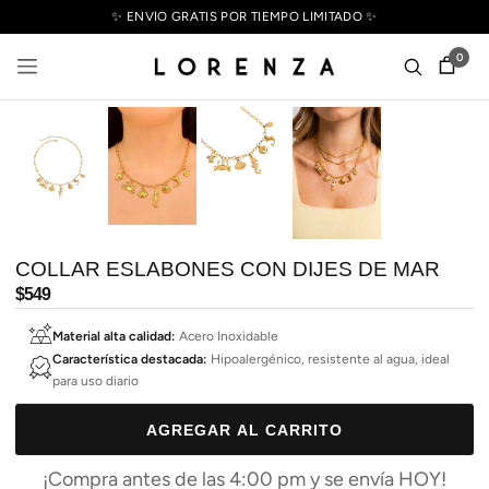
✨ ENVÍO GRATIS POR TIEMPO LIMITADO ✨
0
COLLAR ESLABONES CON DIJES DE MAR
Precio
$549
habitual
Material alta calidad:
Acero Inoxidable
Característica destacada:
Hipoalergénico, resistente al agua, ideal
para uso diario
AGREGAR AL CARRITO
¡Compra antes de las 4:00 pm y se envía HOY!