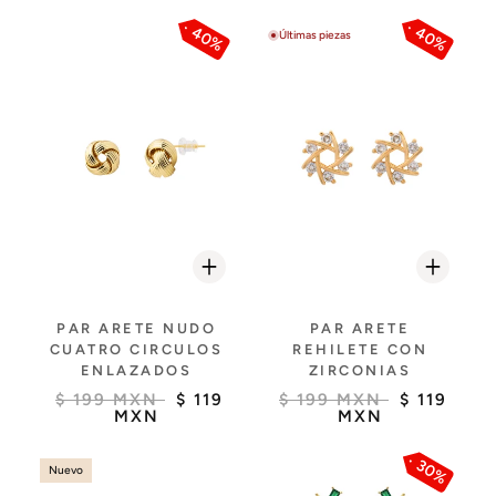
40%
40%
Últimas piezas
PAR ARETE NUDO
PAR ARETE
CUATRO CIRCULOS
REHILETE CON
ENLAZADOS
ZIRCONIAS
$ 199 MXN
$ 119
$ 199 MXN
$ 119
MXN
MXN
30%
Nuevo