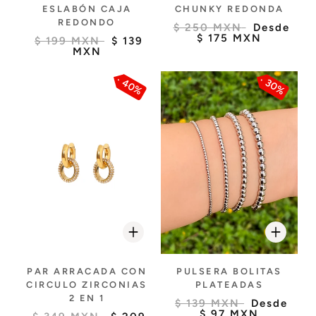
ESLABÓN CAJA
CHUNKY REDONDA
REDONDO
$ 250 MXN
Desde
$ 175 MXN
$ 199 MXN
$ 139
MXN
40%
30%
PULSERA BOLITAS
PAR ARRACADA CON
PLATEADAS
CIRCULO ZIRCONIAS
2 EN 1
$ 139 MXN
Desde
$ 97 MXN