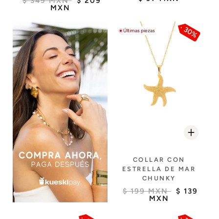
$ 349 MXN
$ 209
MXN
30%
Últimas piezas
COLLAR CON
ESTRELLA DE MAR
CHUNKY
$ 199 MXN
$ 139
MXN