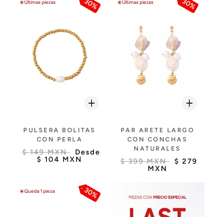
30%
30%
Últimas piezas
Últimas piezas
PULSERA BOLITAS
PAR ARETE LARGO
CON PERLA
CON CONCHAS
NATURALES
$ 149 MXN
Desde
$ 104 MXN
$ 399 MXN
$ 279
MXN
30%
Queda 1 pieza