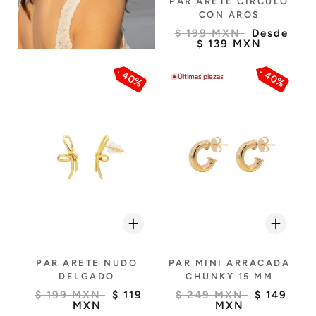
PAR ARETE CIRCULO
CON AROS
$ 199 MXN
Desde
$ 139 MXN
40%
40%
Últimas piezas
PAR ARETE NUDO
PAR MINI ARRACADA
DELGADO
CHUNKY 15 MM
$ 199 MXN
$ 119
$ 249 MXN
$ 149
MXN
MXN