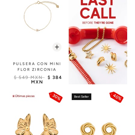
PULSERA CON MINI
FLOR ZIRCONIA
$ 549 MXN
$ 384
MXN
40%
30%
Últimas piezas
Best Seller