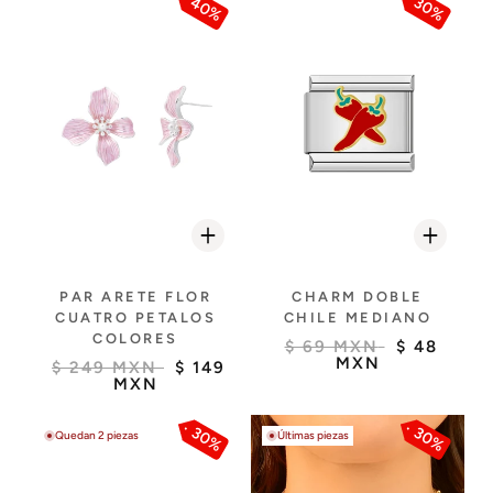
40%
30%
PAR ARETE FLOR
CHARM DOBLE
CUATRO PETALOS
CHILE MEDIANO
COLORES
$ 69 MXN
$ 48
MXN
$ 249 MXN
$ 149
MXN
30%
30%
Quedan 2 piezas
Últimas piezas