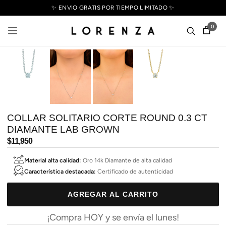
✨ ENVÍO GRATIS POR TIEMPO LIMITADO ✨
0
COLLAR SOLITARIO CORTE ROUND 0.3 CT
DIAMANTE LAB GROWN
Precio
$11,950
habitual
Material alta calidad:
Oro 14k Diamante de alta calidad
Característica destacada:
Certificado de autenticidad
AGREGAR AL CARRITO
¡Compra HOY y se envía el lunes!