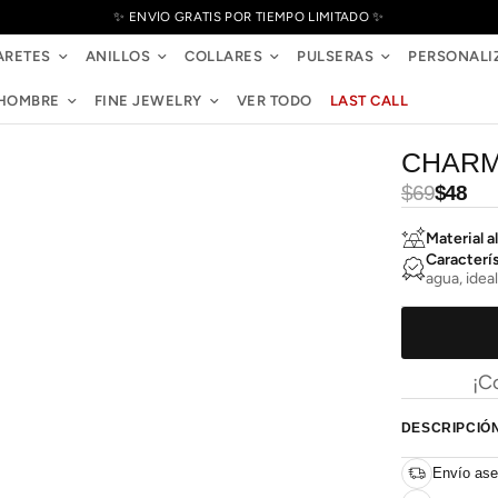
✨ ENVÍO GRATIS POR TIEMPO LIMITADO ✨
ARETES
ANILLOS
COLLARES
PULSERAS
PERSONALI
HOMBRE
FINE JEWELRY
VER TODO
LAST CALL
CHARM
Precio
Precio
$69
$48
habitual
de
oferta
Material al
Caracterí
agua, ideal
¡C
DESCRIPCIÓ
Envío ase