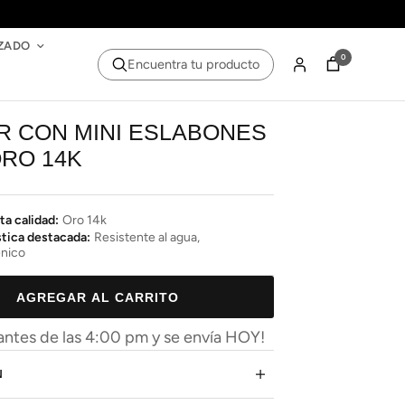
ZADO
0
Encuentra tu producto
R CON MINI ESLABONES
ORO 14K
ta calidad:
Oro 14k
stica destacada:
Resistente al agua,
énico
AGREGAR AL CARRITO
ntes de las 4:00 pm y se envía HOY!
N