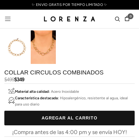
✨ ENVÍO GRATIS POR TIEMPO LIMITADO ✨
0
COLLAR CIRCULOS COMBINADOS
Precio
$499
Precio
$349
habitual
de
Material alta calidad:
Acero Inoxidable
oferta
Característica destacada:
Hipoalergénico, resistente al agua, ideal
para uso diario
AGREGAR AL CARRITO
¡Compra antes de las 4:00 pm y se envía HOY!