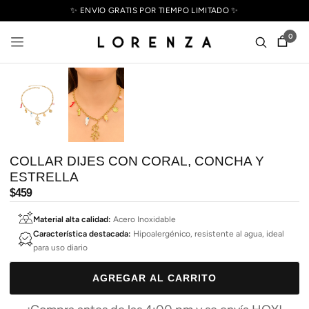
✨ ENVÍO GRATIS POR TIEMPO LIMITADO ✨
0
COLLAR DIJES CON CORAL, CONCHA Y
ESTRELLA
Precio
$459
habitual
Material alta calidad:
Acero Inoxidable
Característica destacada:
Hipoalergénico, resistente al agua, ideal
para uso diario
AGREGAR AL CARRITO