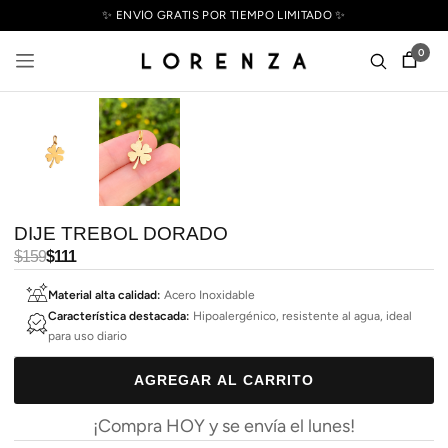
✨ ENVÍO GRATIS POR TIEMPO LIMITADO ✨
0
DIJE TREBOL DORADO
Precio
$159
Precio
$111
habitual
de
Material alta calidad:
Acero Inoxidable
oferta
Característica destacada:
Hipoalergénico, resistente al agua, ideal
para uso diario
AGREGAR AL CARRITO
¡Compra HOY y se envía el lunes!