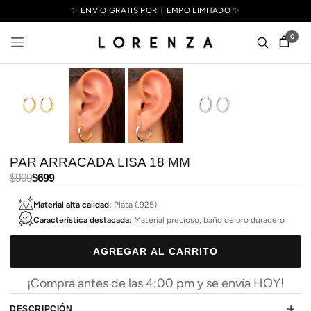
✨ ENVÍO GRATIS POR TIEMPO LIMITADO ✨
0
PAR ARRACADA LISA 18 MM
Precio
$999
Precio
$699
habitual
de
Material alta calidad:
Plata (.925)
oferta
Característica destacada:
Material precioso, baño de oro duradero
AGREGAR AL CARRITO
¡Compra antes de las 4:00 pm y se envía HOY!
DESCRIPCIÓN