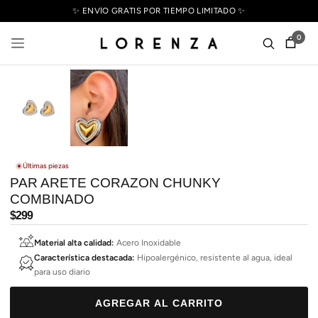
✨ ENVÍO GRATIS POR TIEMPO LIMITADO ✨
0
Últimas piezas
PAR ARETE CORAZON CHUNKY
COMBINADO
Precio
$299
habitual
Material alta calidad:
Acero Inoxidable
Característica destacada:
Hipoalergénico, resistente al agua, ideal
para uso diario
AGREGAR AL CARRITO