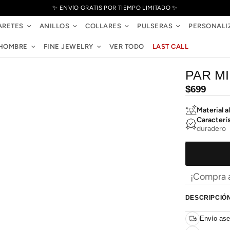
✨ ENVÍO GRATIS POR TIEMPO LIMITADO ✨
ARETES
ANILLOS
COLLARES
PULSERAS
PERSONALI
HOMBRE
FINE JEWELRY
VER TODO
LAST CALL
PAR M
Precio
$699
habitual
Material al
Caracterí
duradero
¡Compra a
DESCRIPCIÓ
Envío ase