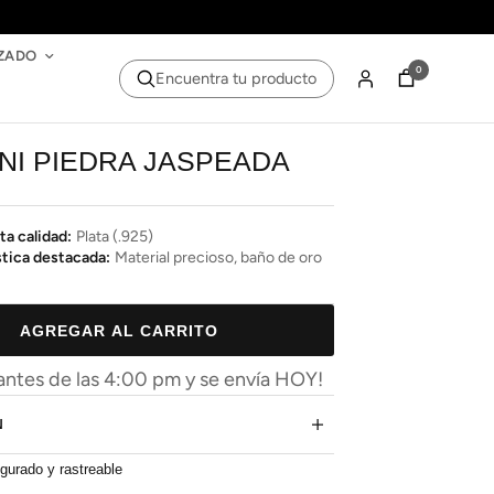
ZADO
0
Encuentra tu producto
INI PIEDRA JASPEADA
ta calidad:
Plata (.925)
stica destacada:
Material precioso, baño de oro
AGREGAR AL CARRITO
ntes de las 4:00 pm y se envía HOY!
N
gurado y rastreable