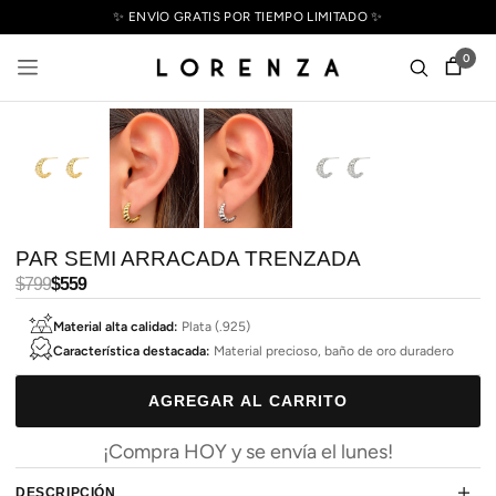
✨ ENVÍO GRATIS POR TIEMPO LIMITADO ✨
0
PAR SEMI ARRACADA TRENZADA
Precio
$799
Precio
$559
habitual
de
Material alta calidad:
Plata (.925)
oferta
Característica destacada:
Material precioso, baño de oro duradero
AGREGAR AL CARRITO
¡Compra HOY y se envía el lunes!
DESCRIPCIÓN