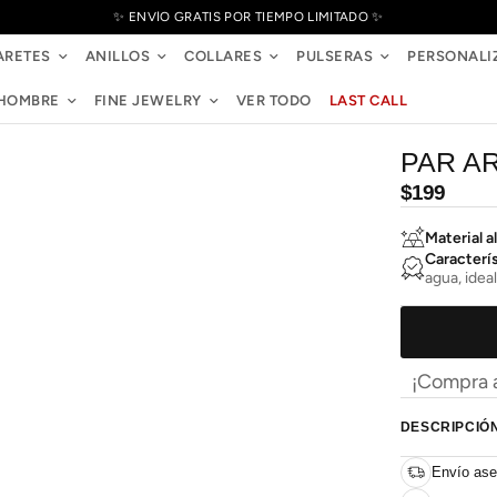
✨ ENVÍO GRATIS POR TIEMPO LIMITADO ✨
ARETES
ANILLOS
COLLARES
PULSERAS
PERSONALI
HOMBRE
FINE JEWELRY
VER TODO
LAST CALL
PAR A
Precio
$199
habitual
Material al
Caracterí
agua, ideal
¡Compra a
DESCRIPCIÓ
Envío ase