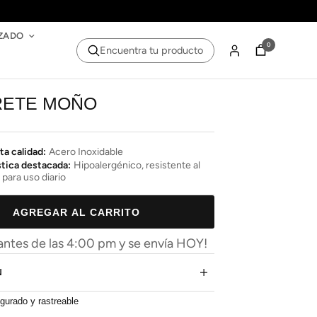
ZADO
0
Encuentra tu producto
RETE MOÑO
ta calidad:
Acero Inoxidable
stica destacada:
Hipoalergénico, resistente al
 para uso diario
AGREGAR AL CARRITO
ntes de las 4:00 pm y se envía HOY!
N
gurado y rastreable