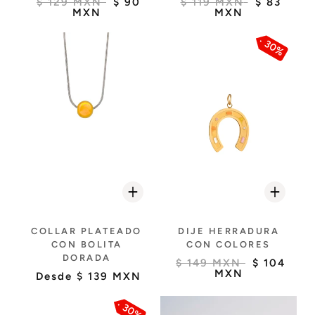
$ 129 MXN
$ 90
$ 119 MXN
$ 83
MXN
MXN
30%
COLLAR PLATEADO
DIJE HERRADURA
CON BOLITA
CON COLORES
DORADA
$ 149 MXN
$ 104
MXN
Desde
$ 139 MXN
30%