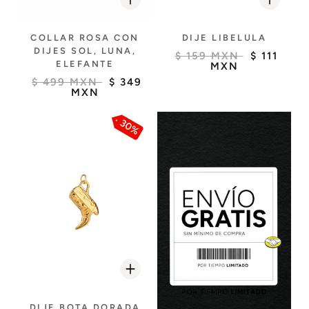
COLLAR ROSA CON
DIJE LIBELULA
DIJES SOL, LUNA,
$ 159 MXN
$ 111
ELEFANTE
MXN
$ 499 MXN
$ 349
MXN
30%
DIJE BOTA DORADA