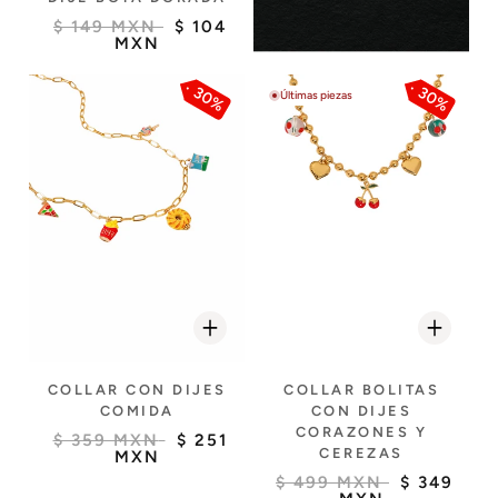
$ 149 MXN
$ 104
MXN
30%
30%
Últimas piezas
COLLAR CON DIJES
COLLAR BOLITAS
COMIDA
CON DIJES
CORAZONES Y
$ 359 MXN
$ 251
CEREZAS
MXN
$ 499 MXN
$ 349