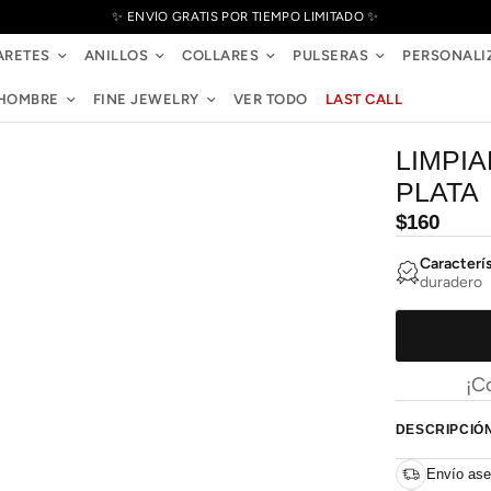
✨ ENVÍO GRATIS POR TIEMPO LIMITADO ✨
ARETES
ANILLOS
COLLARES
PULSERAS
PERSONALI
HOMBRE
FINE JEWELRY
VER TODO
LAST CALL
LIMPI
PLATA
Precio
$160
habitual
Caracterí
duradero
¡C
DESCRIPCIÓ
Envío ase