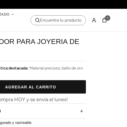
ZADO
0
Encuentra tu producto
ADOR PARA JOYERIA DE
stica destacada:
Material precioso, baño de oro
AGREGAR AL CARRITO
ompra HOY y se envía el lunes!
N
gurado y rastreable