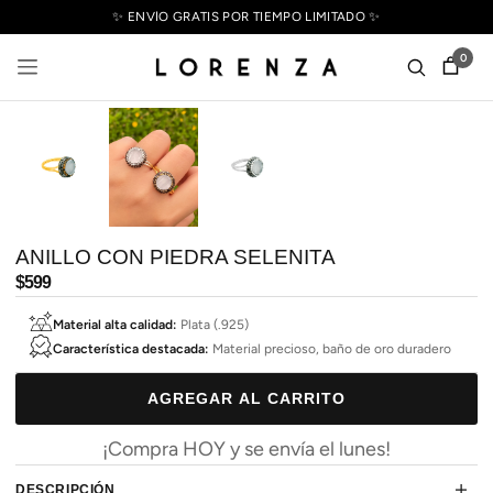
✨ ENVÍO GRATIS POR TIEMPO LIMITADO ✨
0
ANILLO CON PIEDRA SELENITA
Precio
$599
habitual
Material alta calidad:
Plata (.925)
Característica destacada:
Material precioso, baño de oro duradero
AGREGAR AL CARRITO
¡Compra HOY y se envía el lunes!
DESCRIPCIÓN