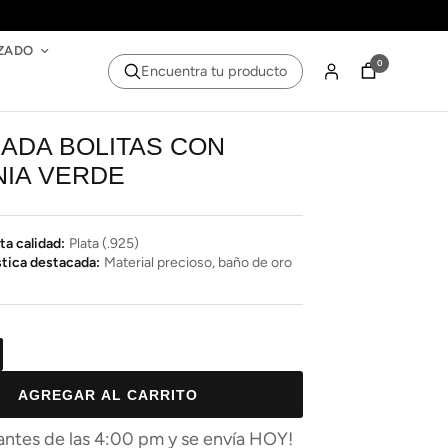
ZADO
0
Encuentra tu producto
ADA BOLITAS CON
NIA VERDE
ta calidad:
Plata (.925)
stica destacada:
Material precioso, baño de oro
AGREGAR AL CARRITO
ntes de las 4:00 pm y se envía HOY!