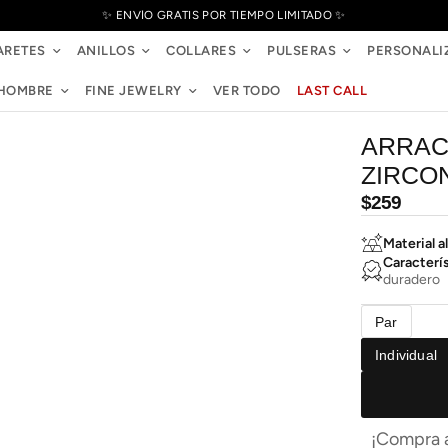
✨ ENVÍO GRATIS POR TIEMPO LIMITADO ✨
ARETES
ANILLOS
COLLARES
PULSERAS
PERSONALI
HOMBRE
FINE JEWELRY
VER TODO
LAST CALL
ARRAC
ZIRCO
Precio
$259
habitual
Material al
Caracterí
duradero
Par
Individual
¡Compra a