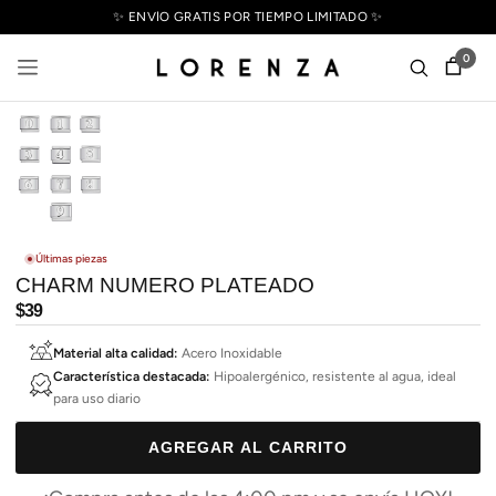
✨ ENVÍO GRATIS POR TIEMPO LIMITADO ✨
0
Últimas piezas
CHARM NUMERO PLATEADO
Precio
$39
habitual
Material alta calidad:
Acero Inoxidable
Característica destacada:
Hipoalergénico, resistente al agua, ideal
para uso diario
AGREGAR AL CARRITO