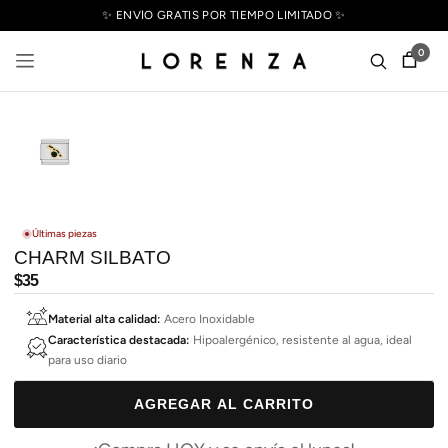
✨ ENVÍO GRATIS POR TIEMPO LIMITADO ✨
0
Últimas piezas
CHARM SILBATO
Precio
$35
habitual
Material alta calidad:
Acero Inoxidable
Característica destacada:
Hipoalergénico, resistente al agua, ideal
para uso diario
AGREGAR AL CARRITO