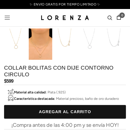
✨ ENVÍO GRATIS POR TIEMPO LIMITADO ✨
0
COLLAR BOLITAS CON DIJE CONTORNO
CIRCULO
Precio
$599
habitual
Material alta calidad:
Plata (.925)
Característica destacada:
Material precioso, baño de oro duradero
AGREGAR AL CARRITO
¡Compra antes de las 4:00 pm y se envía HOY!