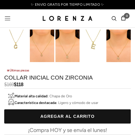
✨ ENVÍO GRATIS POR TIEMPO LIMITADO ✨
0
Últimas piezas
COLLAR INICIAL CON ZIRCONIA
Precio
$169
Precio
$118
habitual
de
Material alta calidad:
Chapa de Oro
oferta
Característica destacada:
Ligero y cómodo de usar
AGREGAR AL CARRITO
¡Compra HOY y se envía el lunes!