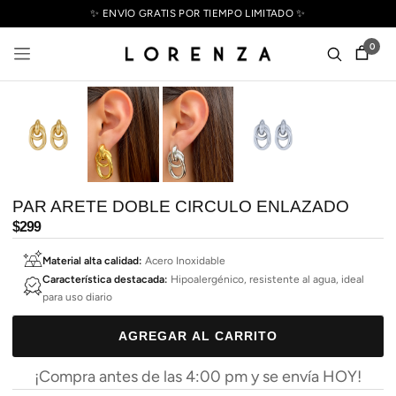
✨ ENVÍO GRATIS POR TIEMPO LIMITADO ✨
0
PAR ARETE DOBLE CIRCULO ENLAZADO
Precio
$299
habitual
Material alta calidad:
Acero Inoxidable
Característica destacada:
Hipoalergénico, resistente al agua, ideal
para uso diario
AGREGAR AL CARRITO
¡Compra antes de las 4:00 pm y se envía HOY!