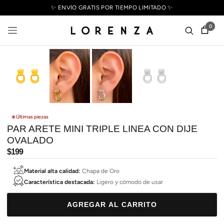
✨ ENVÍO GRATIS POR TIEMPO LIMITADO ✨
0
Últimas piezas
PAR ARETE MINI TRIPLE LINEA CON DIJE
OVALADO
Precio
$199
habitual
Material alta calidad:
Chapa de Oro
Característica destacada:
Ligero y cómodo de usar
AGREGAR AL CARRITO