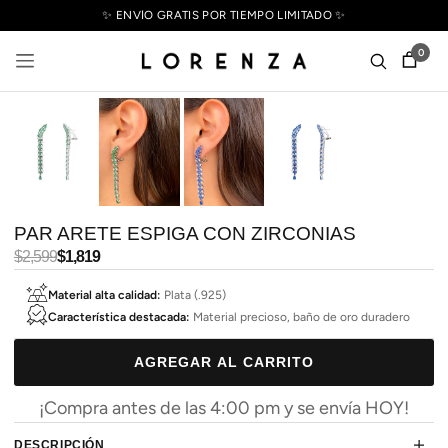
✨ ENVÍO GRATIS POR TIEMPO LIMITADO ✨
0
PAR ARETE ESPIGA CON ZIRCONIAS
Precio
$2,599
Precio
$1,819
habitual
de
Material alta calidad:
Plata (.925)
oferta
Característica destacada:
Material precioso, baño de oro duradero
AGREGAR AL CARRITO
¡Compra antes de las 4:00 pm y se envía HOY!
DESCRIPCIÓN