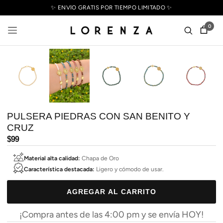
✨ ENVÍO GRATIS POR TIEMPO LIMITADO ✨
0
PULSERA PIEDRAS CON SAN BENITO Y
CRUZ
Precio
$99
habitual
Material alta calidad:
Chapa de Oro
Característica destacada:
Ligero y cómodo de usar.
AGREGAR AL CARRITO
¡Compra antes de las 4:00 pm y se envía HOY!