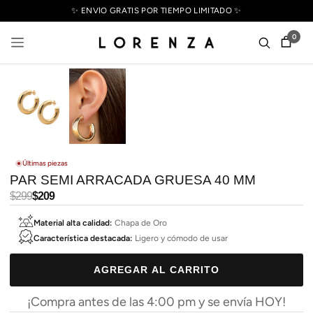
✨ ENVÍO GRATIS POR TIEMPO LIMITADO ✨
0
Últimas piezas
PAR SEMI ARRACADA GRUESA 40 MM
Precio
$299
Precio
$209
habitual
de
Material alta calidad:
Chapa de Oro
oferta
Característica destacada:
Ligero y cómodo de usar
AGREGAR AL CARRITO
¡Compra antes de las 4:00 pm y se envía HOY!