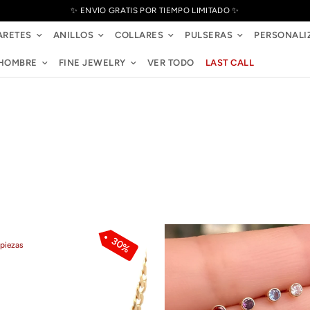
✨ ENVÍO GRATIS POR TIEMPO LIMITADO ✨
ARETES
ANILLOS
COLLARES
PULSERAS
PERSONALI
HOMBRE
FINE JEWELRY
VER TODO
LAST CALL
30%
 piezas