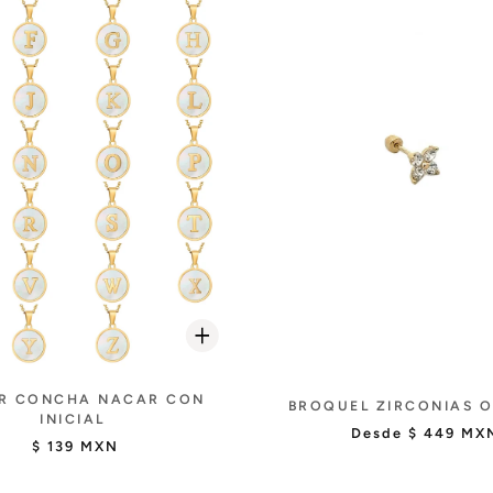
R CONCHA NACAR CON
BROQUEL ZIRCONIAS O
INICIAL
Desde
$ 449 MX
$ 139 MXN