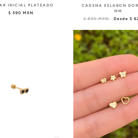
AR INICIAL PLATEADO
CADENA ESLABON DO
MM
$ 590 MXN
$ 890 MXN
Desde
$ 6